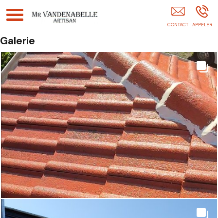
Couverture Peinture Maçonnerie Etanchéité
Façade Rénovation Réparation OSTRICOURT
Galerie